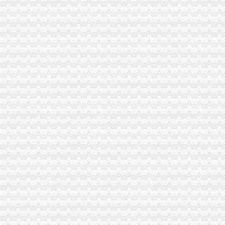
周朝东局代办注销分公司长到江津局调研工作
大足县工商局局长杨心健的代办注销分公司调研文章入选《2006中国思想政工
郭翔副局长、重庆分公司注销高印平副巡视员率领直属局组织企业赴万州开展项
永川工商局重庆分公司注销三措并举着力规范和发展中介机构
北碚局代理注销分公司缙云工商所五项措施推进工商所12315分类监管平台应用
一季度流通环节食品安全况分析
永川局重庆分公司注销扎实开展2007红盾护农行动
渝中局重庆分公司注销全力筹备全国二十城区工商局长工作研讨会
高新园分局重庆分公司注销采取四项措施提高执法质量
永川区出台实施品牌战略措施
沙坪坝局分公司营业执照注销四项措施化队伍建设
垫江局重庆注销税务五措施扎实推进风廉政建设
奉节局分公司营业执照注销五措施化广告监督管理
垫江局重庆分公司注销采取一次告知措施提高年检效率
市分公司营业执照注销工商局召开全市工商系统风廉政建设暨纪检监察工作会议
重庆公司注销
[社区热点]我们烈要求万州区纠正重庆市万州区国土资源局
重庆撤销北部新区两江新区架构整合再下一局-搜狐财经
重庆烤鱼店装修设计公司|空间|室内设计|已注销-原创作品-站酷（
重庆分公司撤销
新世纪（002280）撤销子公司1000万元_股票频道_同花顺财经
TCL手机渠道大变革取消分公司倚重经销商-企业动态