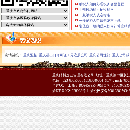
信贷公司注销营业执照后仍“正常经营”多难监管_新浪新闻
纳税人如何办理税务变更登记
价办理公司营业执照注销-广州58同城
小规模纳税人征收税率
一般纳税人认定标准
公司被吊销营业执照与公司被注销有什么区别？-律界
一般纳税人申请书范本下载
重庆注销税务
增值税一般纳税人如何计算应纳
青岛开票-青岛票-青岛发票税务代理中心-
个体户税费却越来越高,可否只注销国税呀？_重庆包听|E都市
【58同城】青岛公司注销服务_公司注销代理_公司注销费用
重庆注销分公司
西安公司注销_外资公司注销_外资公司注册流程及费用_欣雅财务
友情链接：
重庆亚拓
重庆进出口许可证
0元注册公司
重庆公司注销
重庆公司减
骄王股份关于注销全资子公司的公告_公司公告_新三板市场_中金在线
重庆市食品品监督管理局永川区分局2017年度《食品流通许可证》
重庆分公司注销
重庆帅博企业管理有限公司 地址：重庆渝中区长江二路8
重庆大渡口公司注册注销_重庆江北观音桥公司注册_重庆列举网
电话：023-63653351 13368080804 邮箱：mail@6365
【重庆公司注销】_列表网
咨询QQ：工商：1063653355 进出口权：1063653355
6家支付机构牌照被注销行业步入存量洗牌期-经济频道
渝ICP备2024028038号-1
渝公网安备500103025034
工商动态
全市代理注销分公司区县局信用信息化岗位大练抽考和竞赛正式开考
高新区局围绕“三项重点工作、两项突破工作”代办注销分公司谋划2007年工作
国家工商总局市重庆注销税务场司领导到观音桥农贸市场视察工作
万州局重庆分公司注销全力服务地方经济
沙坪坝局“五加”重庆分公司注销措施化网吧管理