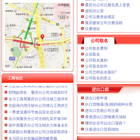
重庆分公司注册负责人变更
虚拟办公室
公司注册资金规定
重庆建筑公司注册流程
注册地址
工商动态
公司取名
全市代理注销分公司区县局信用信息化岗位大练抽考和竞赛正式开考
高新区局围绕“三项重点工作、两项突破工作”代办注销分公司谋划2007年工作
公司取名费用
国家工商总局市重庆注销税务场司领导到观音桥农贸市场视察工作
企业取名
公司取名规则
万州局重庆分公司注销全力服务地方经济
公司取名软件
沙坪坝局“五加”重庆分公司注销措施化网吧管理
公司怎样起名最好?
周朝东局代办注销分公司长到江津局调研工作
工商动态
公司取名的意义
大足县工商局局长杨心健的代办注销分公司调研文章入选《2006中国思想政工
郭翔副局长、重庆分公司注销高印平副巡视员率领直属局组织企业赴万州开展项
进出口权
永川工商局重庆分公司注销三措并举着力规范和发展中介机构
进出口权申请
北碚局代理注销分公司缙云工商所五项措施推进工商所12315分类监管平台应用
出口货物退(免)税的税种分类
一季度流通环节食品安全况分析
进出口贸易公司注册
永川局重庆分公司注销扎实开展2007红盾护农行动
香港进出口货物通关须知
渝中局重庆分公司注销全力筹备全国二十城区工商局长工作研讨会
哪些企业可以出口退税？
高新园分局重庆分公司注销采取四项措施提高执法质量
注册进出口贸易须知
永川区出台实施品牌战略措施
沙坪坝局分公司营业执照注销四项措施化队伍建设