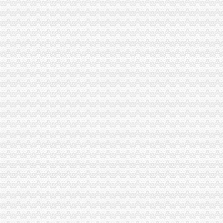
重庆转让绿建筑标识取消三年申请资格|人居环境科技网|科技改善人
代理注销分公司
公司注销_北京公司注销_公司注销流程_北京公司注销代理
【58同城】邯郸丛台市委公司注销服务_公司注销代理_公司注销费用
【58同城】柳州鱼峰白莲公司注销服务_公司注销代理_公司注销费用
代办注销分公司
代办花都公司公司注销或变更,吊销转注销,来了就让您满意,【今日
【图】公司执照被吊销了会怎样用不用转为注销专业代办_北京公司注
【赣州公司注册代办子公司分公司注册流程及价格工商注销】-赣州易
分公司营业执照注销
信贷公司注销营业执照后仍“正常经营”多难监管_新浪新闻
价办理公司营业执照注销-广州58同城
公司被吊销营业执照与公司被注销有什么区别？-律界
重庆注销税务
青岛开票-青岛票-青岛发票税务代理中心-
个体户税费却越来越高,可否只注销国税呀？_重庆包听|E都市
【58同城】青岛公司注销服务_公司注销代理_公司注销费用
重庆注销分公司
西安公司注销_外资公司注销_外资公司注册流程及费用_欣雅财务
骄王股份关于注销全资子公司的公告_公司公告_新三板市场_中金在线
重庆市食品品监督管理局永川区分局2017年度《食品流通许可证》