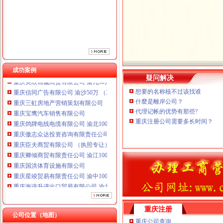
重庆鸽牌电线电缆有限公司 渝北10010万 (进出口权)
重庆傲志众达投资咨询有限责任公司 渝九1000万 （增资）
重庆臣夫商贸有限公司 （执照专让）
重庆卿倾商贸有限责任公司 渝江100万 （工商注册）
重庆国洪体育设施有限公司
重庆星竣贸易有限责任公司 渝中100万 （进出口权）
重庆海谛升进出口贸易有限公司 渝北100万 （进出口权）
成功案例
重庆奕欣锦诚商贸有限公司 渝九50万 （工商注册）
疑问解决
重庆信同广告有限公司 渝沙50万 （工商注册）
想要的名称核不过该找谁
重庆三虹房地产营销策划有限公司
什麼是離岸公司？
重庆宝鹰汽车销售有限公司
代理记帐的优势有那些?
重庆鸽牌电线电缆有限公司 渝北10010万 (进出口权)
重庆注册公司需要多长时间？
重庆傲志众达投资咨询有限责任公司 渝九1000万 （增资）
重庆臣夫商贸有限公司 （执照专让）
重庆卿倾商贸有限责任公司 渝江100万 （工商注册）
重庆国洪体育设施有限公司
重庆星竣贸易有限责任公司 渝中100万 （进出口权）
重庆海谛升进出口贸易有限公司 渝北100万 （进出口权）
重庆奕欣锦诚商贸有限公司 渝九50万 （工商注册）
重庆信同广告有限公司 渝沙50万 （工商注册）
重庆三虹房地产营销策划有限公司
重庆注册
公司位置（地图）
重庆宝鹰汽车销售有限公司
重庆公司查询