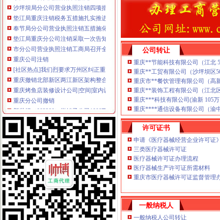
垫江局重庆注销税务五措施扎实推进风廉政建设
奉节局分公司营业执照注销五措施化广告监督管理
垫江局重庆分公司注销采取一次告知措施提高年检效率
市分公司营业执照注销工商局召开全市工商系统风廉政建设暨纪检监察工作会议
公司转让
重庆公司注销
[社区热点]我们烈要求万州区纠正重庆市万州区国土资源局
重庆**节能科技有限公司（江北 50万 
重庆撤销北部新区两江新区架构整合再下一局-搜狐财经
重庆**工贸有限公司（沙坪坝区50万
重庆市**餐饮管理有限公司（高新区5
重庆烤鱼店装修设计公司|空间|室内设计|已注销-原创作品-站酷（
重庆**装饰工程有限公司（江北区 50
重庆分公司撤销
重庆***科技有限公司(渝新 105万 2
新世纪（002280）撤销子公司1000万元_股票频道_同花顺财经
重庆****通信设备有限公司（渝中 10万
TCL手机渠道大变革取消分公司倚重经销商-企业动态
重庆转让绿建筑标识取消三年申请资格|人居环境科技网|科技改善人
许可证书
代理注销分公司
申请《医疗器械经营企业许可证
公司注销_北京公司注销_公司注销流程_北京公司注销代理
三类医疗器械许可证
【58同城】邯郸丛台市委公司注销服务_公司注销代理_公司注销费用
医疗器械许可证办理流程
【58同城】柳州鱼峰白莲公司注销服务_公司注销代理_公司注销费用
医疗器械生产许可证所需材料
代办注销分公司
重庆市医疗器械许可证监督管理办
代办花都公司公司注销或变更,吊销转注销,来了就让您满意,【今日
【图】公司执照被吊销了会怎样用不用转为注销专业代办_北京公司注
【赣州公司注册代办子公司分公司注册流程及价格工商注销】-赣州易
一般纳税人
分公司营业执照注销
一般纳税人公司转让